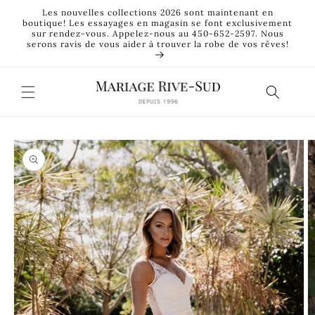
et
Les nouvelles collections 2026 sont maintenant en
passer
boutique! Les essayages en magasin se font exclusivement
au
sur rendez-vous. Appelez-nous au 450-652-2597. Nous
contenu
serons ravis de vous aider à trouver la robe de vos rêves!
Passer aux
informations
produits