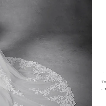
..
To
ap