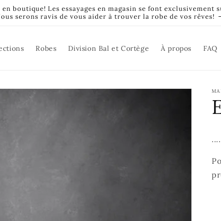
t en boutique! Les essayages en magasin se font exclusivement 
ous serons ravis de vous aider à trouver la robe de vos rêves!
ections
Robes
Division Bal et Cortège
À propos
FAQ
MA
E
....
Po
pr