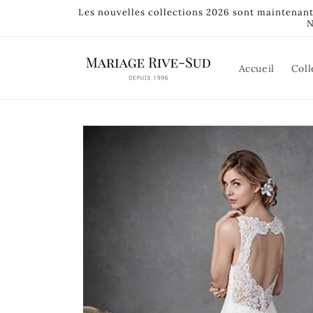
et
Les nouvelles collections 2026 sont maintenan
passer
N
au
contenu
Accueil
Coll
Passer aux
informations
produits