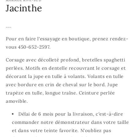
MARIAGE RIVE-SUD
une
u
Jacinthe
fenêtre
f
modale
m
....
Pour en faire l'essayage en boutique, prenez rendez-
vous 450-652-2597.
Corsage avec décolleté profond, bretelles spaghetti
perlées
. Motifs en dentelle recouvrant le corsage et
décorant la jupe en tulle à volants. Volants en tulle
avec bordure en crin de cheval sur le bord. Jupe
trapèze en tulle, longue traîne. Ceinture perlée
amovible.
Délai de 6 mois pour la livraison, c'est-à-dire
commander notre démonstrateur dans votre taille
et dans votre teinte favorite. N'oubliez pas