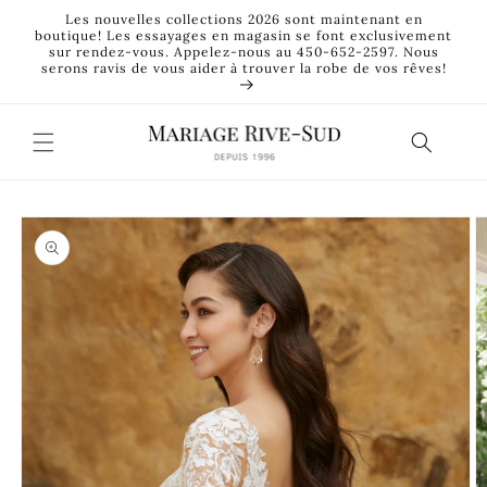
et
Les nouvelles collections 2026 sont maintenant en
passer
boutique! Les essayages en magasin se font exclusivement
au
sur rendez-vous. Appelez-nous au 450-652-2597. Nous
contenu
serons ravis de vous aider à trouver la robe de vos rêves!
Passer aux
informations
produits