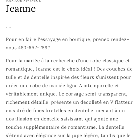
MARIAGE RIVE-SUD
une
u
Jeanne
fenêtre
f
modale
m
....
Pour en faire l'essayage en boutique, prenez rendez-
vous 450-652-2597.
Pour la mariée à la recherche d'une robe classique et
romantique, Jeanne est le choix idéal ! Des couches de
tulle et de dentelle inspirée des fleurs s’unissent pour
créer une robe de mariée ligne A intemporelle et
véritablement unique. Le corsage semi-transparent,
richement détaillé, présente un décolleté en V flatteur
encadré de fines bretelles en dentelle, menant à un
dos illusion en dentelle saisissant qui ajoute une
touche supplémentaire de romantisme. La dentelle
s’étend avec élégance sur la jupe légère, tandis que le