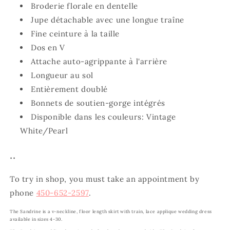
Broderie florale en dentelle
Jupe détachable avec une longue traîne
Fine ceinture à la taille
Dos en V
Attache auto-agrippante à l'arrière
Longueur au sol
Entièrement doublé
Bonnets de soutien-gorge intégrés
Disponible dans les couleurs:
Vintage
White/Pearl
..
To try in shop, you must take an appointment by
phone
450-652-2597
.
The Sandrine is a v-neckline, floor length skirt with train, lace applique wedding dress
available in sizes 4-30.