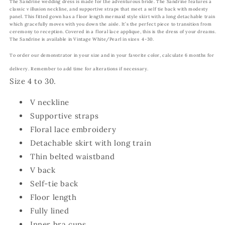
The Sandrine wedding dress is made for the adventurous bride. The Sandrine features a
classic v illusion neckline, and supportive straps that meet a self tie back with modesty
panel. This fitted gown has a floor length mermaid style skirt with a long detachable train
which gracefully moves with you down the aisle. It’s the perfect piece to transition from
ceremony to reception. Covered in a floral lace applique, this is the dress of your dreams.
The Sandrine is available in Vintage White/Pearl in sizes 4-30.
To order our demonstrator in your size and in your favorite color, calculate 6 months for
delivery. Remember to add time for alterations if necessary.
Size 4 to 30.
V neckline
Supportive straps
Floral lace embroidery
Detachable skirt with long train
Thin belted waistband
V back
Self-tie back
Floor length
Fully lined
Inner bra cups